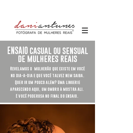
ENSAIO casual ou sensual
de mulheres reais
Revelamos o mulherão que existe em você
no
dia-a-dia e que você talvez nem saiba.
Quer ir um pouco além? Uma lingerie
aparecendo aqui, um ombro à mostra ali.
E você poderosa no final do ensaio.